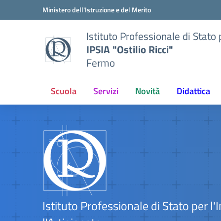
Vai ai contenuti
Vai al menu di navigazione
Vai al footer
Ministero dell'Istruzione e del Merito
Istituto Professionale di Stato p
IPSIA "Ostilio Ricci"
Fermo
Scuola
Servizi
Novità
Didattica
Istituto Professionale di Stato per l'