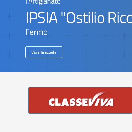
l'Artigianato
IPSIA "Ostilio Ricc
Fermo
Vai alla scuola