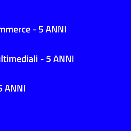
ommerce - 5 ANNI
Close
this
module
ltimediali - 5 ANNI
 5 ANNI