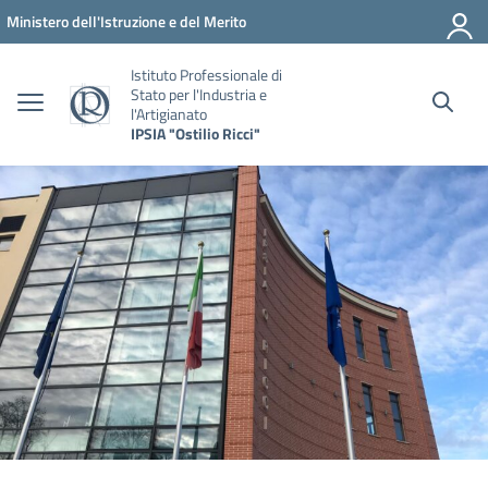
Vai ai contenuti
Vai al menu di navigazione
Vai al footer
Ministero dell'Istruzione e del Merito
Istituto Professionale di
Stato per l'Industria e
l'Artigianato
IPSIA "Ostilio Ricci"