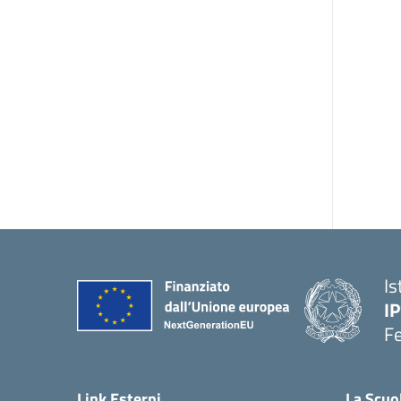
Is
IP
F
Link Esterni
La Scuo