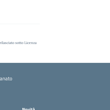
rilasciato sotto Licenza
gianato
Novità