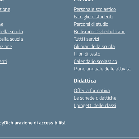
zione
Personale scolastico
Famiglie e studenti
ne
Percorsi di studio
della scuola
Bullismo e Cyberbullismo
della scuola
Tutti i servizi
azione
Gli orari della scuola
I libri di testo
nti
Calendario scolastico
Piano annuale delle attività
Didattica
Offerta formativa
Le schede didattiche
I progetti delle classi
cy
Dichiarazione di accessibilità