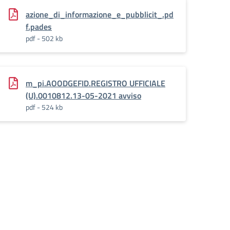
azione_di_informazione_e_pubblicit_.pd
f.pades
pdf - 502 kb
m_pi.AOODGEFID.REGISTRO UFFICIALE
(U).0010812.13-05-2021 avviso
pdf - 524 kb