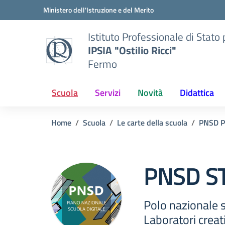
Vai ai contenuti
Vai al menu di navigazione
Vai al footer
Ministero dell'Istruzione e del Merito
Istituto Professionale di Stato p
IPSIA "Ostilio Ricci"
Fermo
Scuola
Servizi
Novità
Didattica
Home
Scuola
Le carte della scuola
PNSD Pi
PNSD S
Polo nazionale s
Laboratori creati