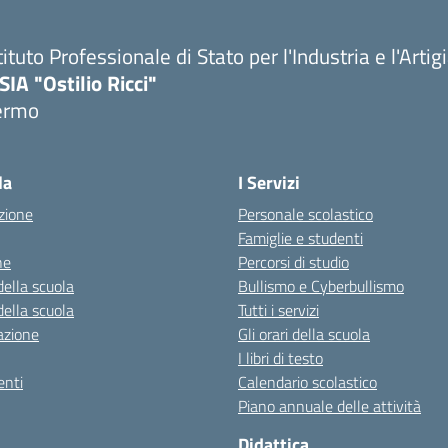
tituto Professionale di Stato per l'Industria e l'Arti
SIA "Ostilio Ricci"
ermo
la
I Servizi
zione
Personale scolastico
Famiglie e studenti
ne
Percorsi di studio
della scuola
Bullismo e Cyberbullismo
della scuola
Tutti i servizi
azione
Gli orari della scuola
I libri di testo
nti
Calendario scolastico
Piano annuale delle attività
Didattica