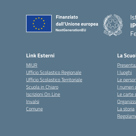
Is
IP
F
Link Esterni
La Scuo
MIUR
Presenta
Ufficio Scolastico Regionale
I luoghi
Ufficio Scolastico Territoriale
Le perso
Scuola in Chiaro
I numeri 
Iscrizioni On Line
Le carte 
Invalsi
Organizz
Comune
La storia
Regolame