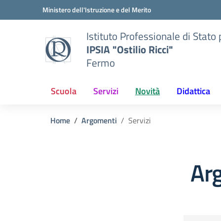
Vai ai contenuti
Vai al menu di navigazione
Vai al footer
Ministero dell'Istruzione e del Merito
Istituto Professionale di Stato p
IPSIA "Ostilio Ricci"
Fermo
Scuola
Servizi
Novità
Didattica
Home
Argomenti
Servizi
Arg