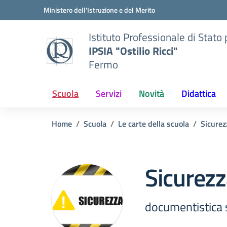
Vai ai contenuti
Vai al menu di navigazione
Vai al footer
Ministero dell'Istruzione e del Merito
Istituto Professionale di Stato p
IPSIA "Ostilio Ricci"
Fermo
Scuola
Servizi
Novità
Didattica
Home
Scuola
Le carte della scuola
Sicurez
Sicurez
documentistica 