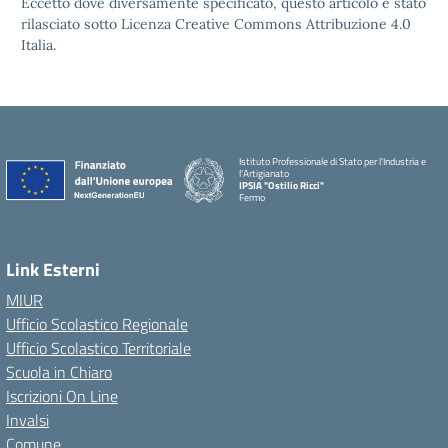
Eccetto dove diversamente specificato, questo articolo è stato
rilasciato sotto Licenza Creative Commons Attribuzione 4.0
Italia.
Istituto Professionale di Stato per l'Industria e
l'Artigianato
IPSIA "Ostilio Ricci"
Fermo
Link Esterni
MIUR
Ufficio Scolastico Regionale
Ufficio Scolastico Territoriale
Scuola in Chiaro
Iscrizioni On Line
Invalsi
Comune