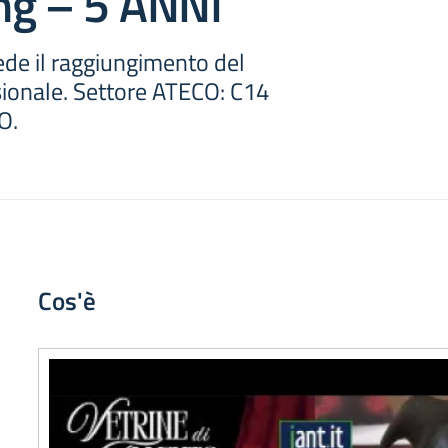
ng – 5 ANNI
ede il raggiungimento del
ionale. Settore ATECO: C14
O.
Cos'è
Video
Player