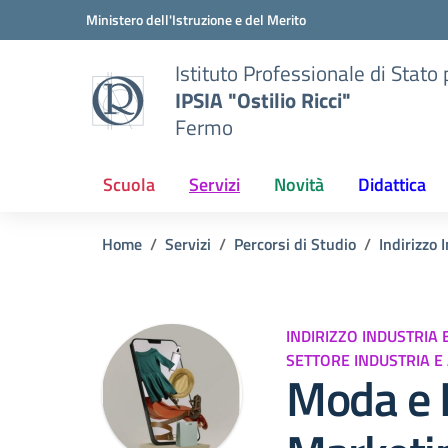
Vai ai contenuti
Vai al menu di navigazione
Vai al footer
Ministero dell'Istruzione e del Merito
Istituto Professionale di Stato p
IPSIA "Ostilio Ricci"
Fermo
Scuola
Servizi
Novità
Didattica
Home
Servizi
Percorsi di Studio
Indirizzo 
INDIRIZZO INDUSTRIA 
SETTORE INDUSTRIA E
Moda e D