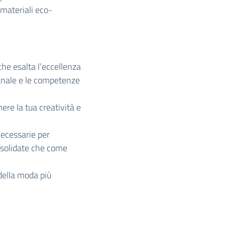
 materiali eco-
 che esalta l’eccellenza
ianale e le competenze
mere la tua creatività e
ecessarie per
onsolidate che come
della moda più