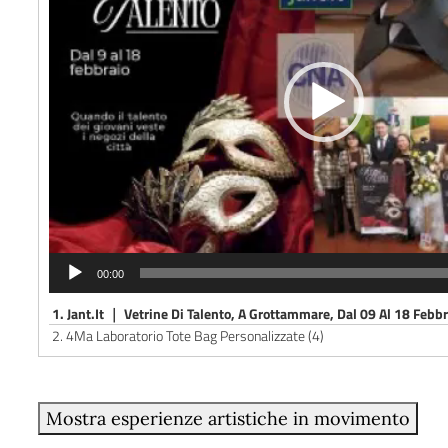
00:00
1.
Jant.It ｜ Vetrine Di Talento, A Grottammare, Dal 09 Al 18 Febb
2.
4Ma Laboratorio Tote Bag Personalizzate (4)
Mostra esperienze artistiche in movimento