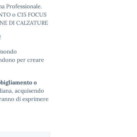
ma Professionale.
ENTO o C15 FOCUS
NE DI CALZATURE
!
n mondo
ondono per creare
abbigliamento o
aliana, acquisendo
eranno di esprimere