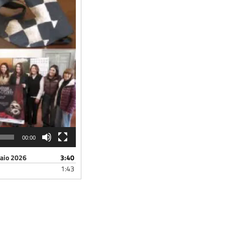
00:00
raio 2026
3:40
1:43