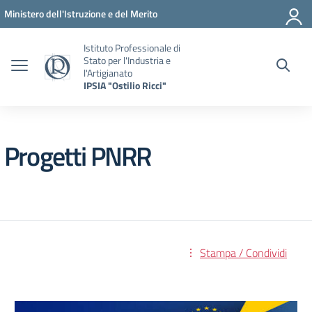
Vai ai contenuti
Vai al menu di navigazione
Vai al footer
Ministero dell'Istruzione e del Merito
Istituto Professionale di
Stato per l'Industria e
l'Artigianato
IPSIA "Ostilio Ricci"
Progetti PNRR
Stampa / Condividi