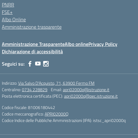
PNRR
FSE+
Albo Online
Amministrazione trasparente
Amministrazione Trasparente
Albo online
Privacy Policy
Dichiarazione di accessibilità
Seguici su:
Indirizzo:
Via Salvo D'Acquisto, 71, 63900 Fermo FM
Centralino:
0734 228829
Email:
apri02000q@istruzione.it
Posta elettronica certificata (PEC):
apri02000q@pec.istruzione.it
Codice fiscale: 81006180442
Codice meccanografico:
APRI02000Q
Codice Indice delle Pubbliche Amministrazioni (IPA): istsc_apri02000q