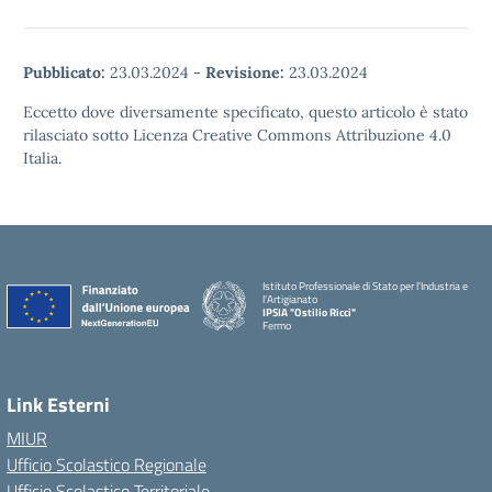
Pubblicato:
23.03.2024
-
Revisione:
23.03.2024
Eccetto dove diversamente specificato, questo articolo è stato
rilasciato sotto Licenza Creative Commons Attribuzione 4.0
Italia.
Istituto Professionale di Stato per l'Industria e
l'Artigianato
IPSIA "Ostilio Ricci"
Fermo
Link Esterni
MIUR
Ufficio Scolastico Regionale
Ufficio Scolastico Territoriale