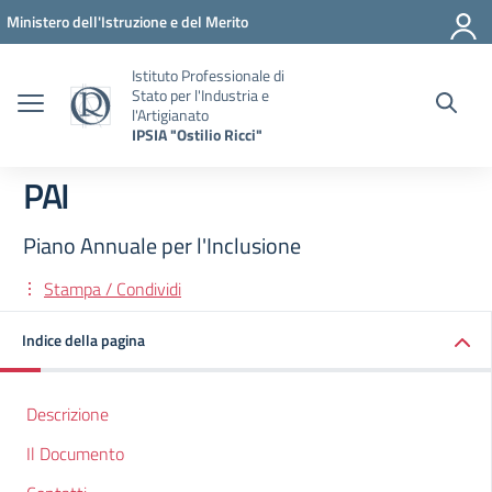
Vai ai contenuti
Vai al menu di navigazione
Vai al footer
Ministero dell'Istruzione e del Merito
Istituto Professionale di
Stato per l'Industria e
l'Artigianato
IPSIA "Ostilio Ricci"
PAI
Piano Annuale per l'Inclusione
Stampa / Condividi
Indice della pagina
Descrizione
Il Documento