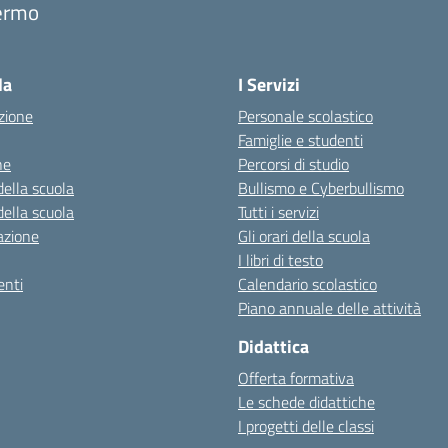
ermo
la
I Servizi
zione
Personale scolastico
Famiglie e studenti
ne
Percorsi di studio
della scuola
Bullismo e Cyberbullismo
della scuola
Tutti i servizi
azione
Gli orari della scuola
I libri di testo
nti
Calendario scolastico
Piano annuale delle attività
Didattica
Offerta formativa
Le schede didattiche
I progetti delle classi