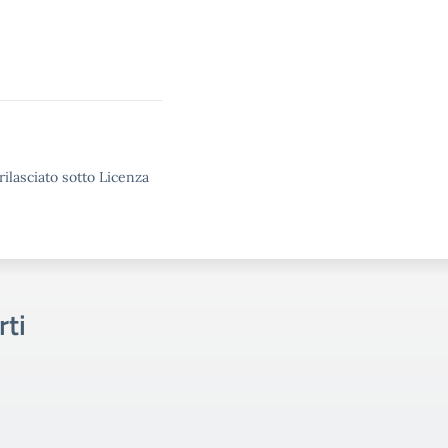
rilasciato sotto Licenza
rti