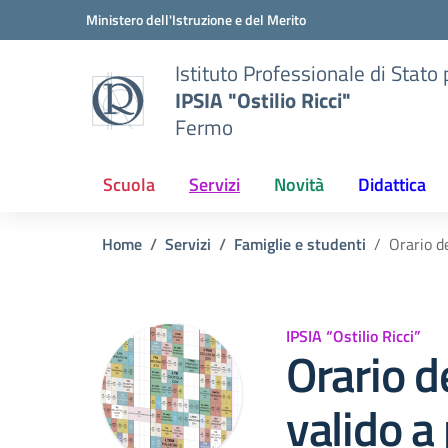
Vai ai contenuti
Vai al menu di navigazione
Vai al footer
Ministero dell'Istruzione e del Merito
Istituto Professionale di Stato p
IPSIA "Ostilio Ricci"
Fermo
Scuola
Servizi
Novità
Didattica
Home
Servizi
Famiglie e studenti
Orario d
IPSIA “Ostilio Ricci”
Orario de
valido a