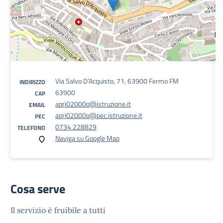
Via Salvo D'Acquisto, 71, 63900 Fermo FM
INDIRIZZO
63900
CAP
apri02000q@istruzione.it
EMAIL
apri02000q@pec.istruzione.it
PEC
0734 228829
TELEFONO
Naviga su Google Map
Cosa serve
Il servizio è fruibile a tutti