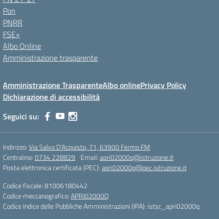
Pon
PNRR
FSE+
Albo Online
Amministrazione trasparente
Amministrazione Trasparente
Albo online
Privacy Policy
Dichiarazione di accessibilità
Seguici su:
Indirizzo:
Via Salvo D'Acquisto, 71, 63900 Fermo FM
Centralino:
0734 228829
Email:
apri02000q@istruzione.it
Posta elettronica certificata (PEC):
apri02000q@pec.istruzione.it
Codice fiscale: 81006180442
Codice meccanografico:
APRI02000Q
Codice Indice delle Pubbliche Amministrazioni (IPA): istsc_apri02000q