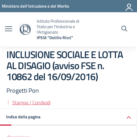
Vai ai contenuti
Vai al menu di navigazione
Vai al footer
Ministero dell'Istruzione e del Merito
Istituto Professionale di
Stato per l'Industria e
l'Artigianato
IPSIA "Ostilio Ricci"
INCLUSIONE SOCIALE E LOTTA
AL DISAGIO (avviso FSE n.
10862 del 16/09/2016)
Progetti Pon
Stampa / Condividi
Indice della pagina