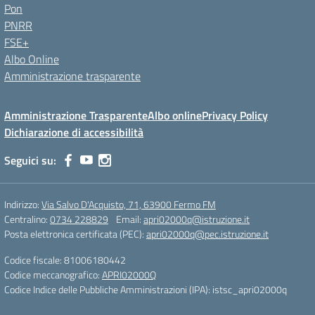
Pon
PNRR
FSE+
Albo Online
Amministrazione trasparente
Amministrazione Trasparente
Albo online
Privacy Policy
Dichiarazione di accessibilità
Seguici su:
Indirizzo:
Via Salvo D'Acquisto, 71, 63900 Fermo FM
Centralino:
0734 228829
Email:
apri02000q@istruzione.it
Posta elettronica certificata (PEC):
apri02000q@pec.istruzione.it
Codice fiscale: 81006180442
Codice meccanografico:
APRI02000Q
Codice Indice delle Pubbliche Amministrazioni (IPA): istsc_apri02000q