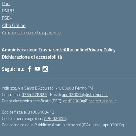
Pon
PNRR
FSE+
Albo Online
Amministrazione trasparente
Amministrazione Trasparente
Albo online
Privacy Policy
Dichiarazione di accessibilità
Seguici su:
Indirizzo:
Via Salvo D'Acquisto, 71, 63900 Fermo FM
Centralino:
0734 228829
Email:
apri02000q@istruzione.it
Posta elettronica certificata (PEC):
apri02000q@pec.istruzione.it
Codice fiscale: 81006180442
Codice meccanografico:
APRI02000Q
Codice Indice delle Pubbliche Amministrazioni (IPA): istsc_apri02000q