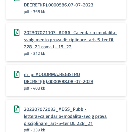
DECRETI(R).0000586.07-07-2023
pdf - 368 kb
202307071103_ADAA_Calendario+modalita-
svolgimento prova disciplinare_art. 5-ter DL
228_21 conv-L- 15_22
pdf - 312 kb
m_pi.AOODRMA.REGISTRO
DECRETI(R).0000588.08-07-2023
pdf - 408 kb
202307072033_ADSS_Pubbl-
lettera+calendario+modalita-svolg prova
disciplinare_art-5-ter DL 228_21
pdf - 339 kb