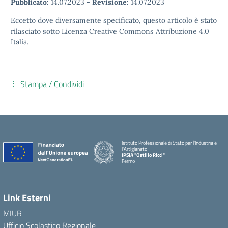
Pubblicato:
14.07.2023
-
Revisione:
14.07.2023
Eccetto dove diversamente specificato, questo articolo è stato
rilasciato sotto Licenza Creative Commons Attribuzione 4.0
Italia.
Stampa / Condividi
Istituto Professionale di Stato per l'Industria e
l'Artigianato
IPSIA "Ostilio Ricci"
Fermo
Link Esterni
MIUR
Ufficio Scolastico Regionale