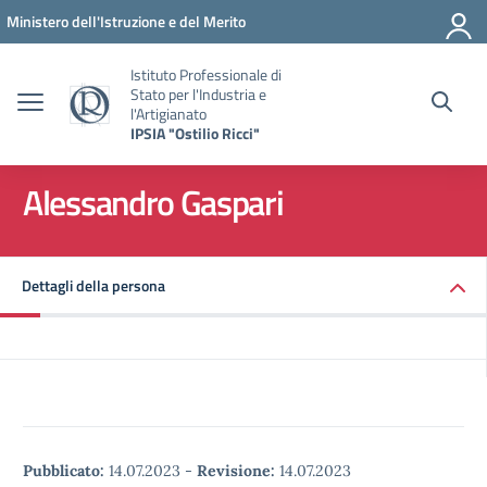
Vai ai contenuti
Vai al menu di navigazione
Vai al footer
Ministero dell'Istruzione e del Merito
Istituto Professionale di
Stato per l'Industria e
l'Artigianato
IPSIA "Ostilio Ricci"
Alessandro Gaspari
Dettagli della persona
Pubblicato:
14.07.2023
-
Revisione:
14.07.2023