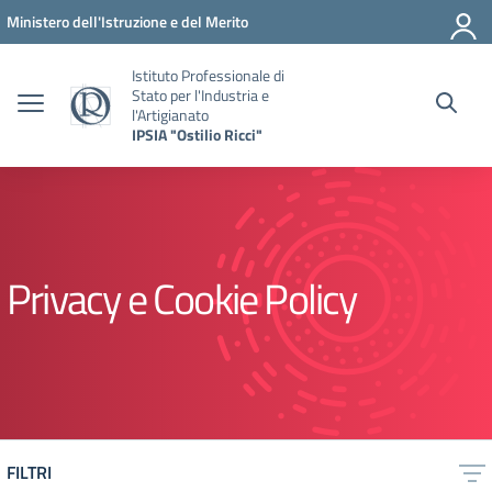
Vai ai contenuti
Vai al menu di navigazione
Vai al footer
Ministero dell'Istruzione e del Merito
Istituto Professionale di
Stato per l'Industria e
l'Artigianato
IPSIA "Ostilio Ricci"
Privacy e Cookie Policy
FILTRI