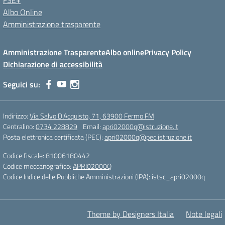
FSE+
Albo Online
Amministrazione trasparente
Amministrazione Trasparente
Albo online
Privacy Policy
Dichiarazione di accessibilità
Seguici su:
Indirizzo:
Via Salvo D'Acquisto, 71, 63900 Fermo FM
Centralino:
0734 228829
Email:
apri02000q@istruzione.it
Posta elettronica certificata (PEC):
apri02000q@pec.istruzione.it
Codice fiscale: 81006180442
Codice meccanografico:
APRI02000Q
Codice Indice delle Pubbliche Amministrazioni (IPA): istsc_apri02000q
Theme by Designers Italia
Note legali