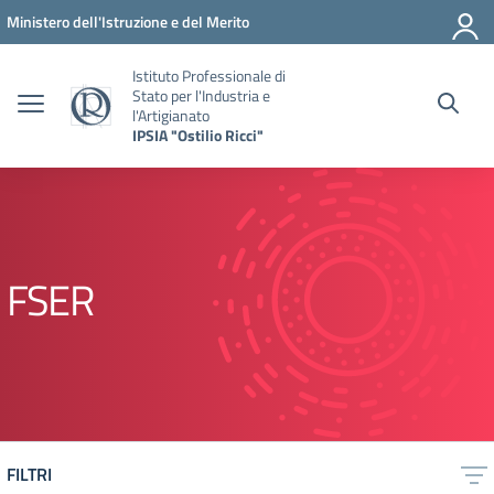
Vai ai contenuti
Vai al menu di navigazione
Vai al footer
Ministero dell'Istruzione e del Merito
Istituto Professionale di
Stato per l'Industria e
l'Artigianato
IPSIA "Ostilio Ricci"
FSER
FILTRI