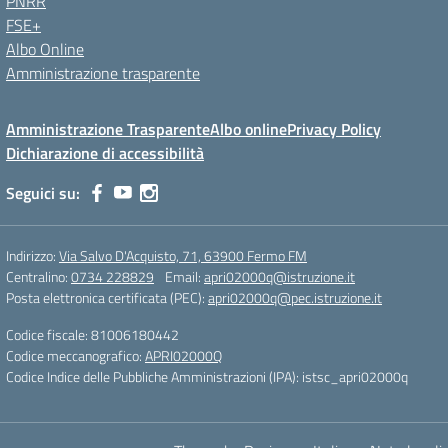
PNRR
FSE+
Albo Online
Amministrazione trasparente
Amministrazione Trasparente
Albo online
Privacy Policy
Dichiarazione di accessibilità
Seguici su:
Indirizzo:
Via Salvo D'Acquisto, 71, 63900 Fermo FM
Centralino:
0734 228829
Email:
apri02000q@istruzione.it
Posta elettronica certificata (PEC):
apri02000q@pec.istruzione.it
Codice fiscale: 81006180442
Codice meccanografico:
APRI02000Q
Codice Indice delle Pubbliche Amministrazioni (IPA): istsc_apri02000q