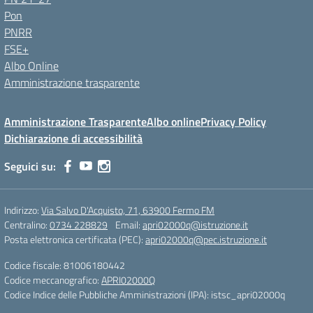
Pon
PNRR
FSE+
Albo Online
Amministrazione trasparente
Amministrazione Trasparente
Albo online
Privacy Policy
Dichiarazione di accessibilità
Seguici su:
Indirizzo:
Via Salvo D'Acquisto, 71, 63900 Fermo FM
Centralino:
0734 228829
Email:
apri02000q@istruzione.it
Posta elettronica certificata (PEC):
apri02000q@pec.istruzione.it
Codice fiscale: 81006180442
Codice meccanografico:
APRI02000Q
Codice Indice delle Pubbliche Amministrazioni (IPA): istsc_apri02000q