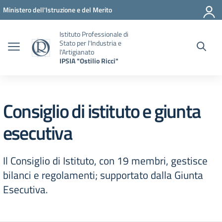
Vai ai contenuti
Vai al menu di navigazione
Vai al footer
Ministero dell'Istruzione e del Merito
Istituto Professionale di
Stato per l'Industria e
l'Artigianato
IPSIA "Ostilio Ricci"
Consiglio di istituto e giunta
esecutiva
Il Consiglio di Istituto, con 19 membri, gestisce
bilanci e regolamenti; supportato dalla Giunta
Esecutiva.