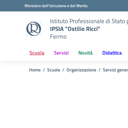
Vai ai contenuti
Vai al menu di navigazione
Vai al footer
Ministero dell'Istruzione e del Merito
Istituto Professionale di Stato p
IPSIA "Ostilio Ricci"
Fermo
Scuola
Servizi
Novità
Didattica
Home
Scuola
Organizzazione
Servizi gener