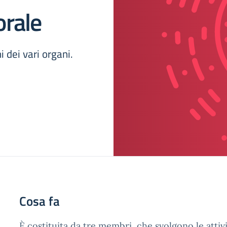
orale
i dei vari organi.
Cosa fa
È costituita da tre membri, che svolgono le attiv