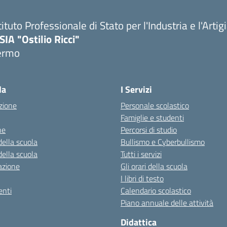
tituto Professionale di Stato per l'Industria e l'Arti
SIA "Ostilio Ricci"
ermo
la
I Servizi
zione
Personale scolastico
Famiglie e studenti
ne
Percorsi di studio
della scuola
Bullismo e Cyberbullismo
della scuola
Tutti i servizi
azione
Gli orari della scuola
I libri di testo
nti
Calendario scolastico
Piano annuale delle attività
Didattica