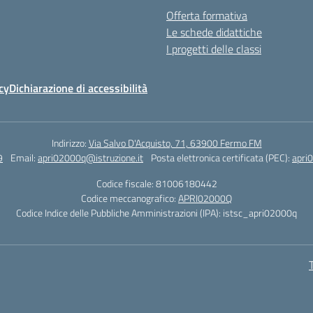
Offerta formativa
Le schede didattiche
I progetti delle classi
cy
Dichiarazione di accessibilità
Indirizzo:
Via Salvo D'Acquisto, 71, 63900 Fermo FM
9
Email:
apri02000q@istruzione.it
Posta elettronica certificata (PEC):
apri
Codice fiscale: 81006180442
Codice meccanografico:
APRI02000Q
Codice Indice delle Pubbliche Amministrazioni (IPA): istsc_apri02000q