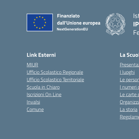
Is
IP
F
Link Esterni
La Scuo
MIUR
Presenta
Ufficio Scolastico Regionale
I luoghi
Ufficio Scolastico Territoriale
Le perso
Scuola in Chiaro
I numeri 
Iscrizioni On Line
Le carte 
Invalsi
Organizz
Comune
La storia
Regolame