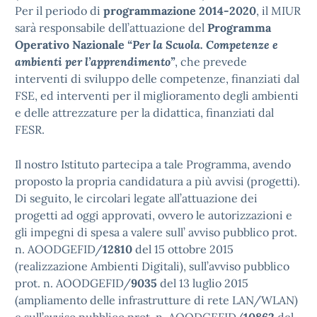
Per il periodo di
programmazione 2014-2020
, il MIUR
sarà responsabile dell’attuazione del
Programma
Operativo Nazionale
“Per la Scuola. Competenze e
ambienti per l’apprendimento”
, che prevede
interventi di sviluppo delle competenze, finanziati dal
FSE, ed interventi per il miglioramento degli ambienti
e delle attrezzature per la didattica, finanziati dal
FESR.
Il nostro Istituto partecipa a tale Programma, avendo
proposto la propria candidatura a più avvisi (progetti).
Di seguito, le circolari legate all’attuazione dei
progetti ad oggi approvati, ovvero le autorizzazioni e
gli impegni di spesa a valere sull’ avviso pubblico prot.
n. AOODGEFID/
12810
del 15 ottobre 2015
(realizzazione Ambienti Digitali), sull’avviso pubblico
prot. n. AOODGEFID/
9035
del 13 luglio 2015
(ampliamento delle infrastrutture di rete LAN/WLAN)
e sull’avviso pubblico prot. n. AOODGEFID/
10862
del