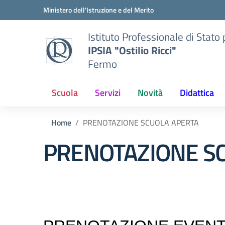
Vai ai contenuti
Vai al menu di navigazione
Vai al footer
Ministero dell'Istruzione e del Merito
Istituto Professionale di Stato p
IPSIA "Ostilio Ricci"
Fermo
Scuola
Servizi
Novità
Didattica
Home
PRENOTAZIONE SCUOLA APERTA
PRENOTAZIONE S