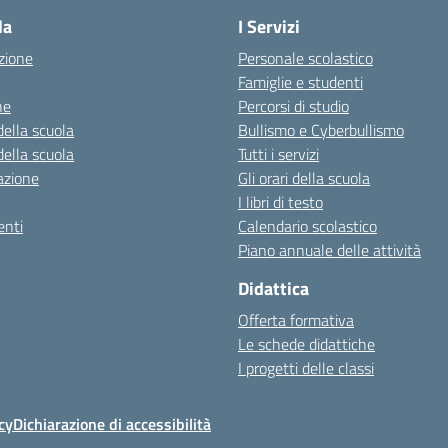
la
I Servizi
zione
Personale scolastico
Famiglie e studenti
ne
Percorsi di studio
della scuola
Bullismo e Cyberbullismo
della scuola
Tutti i servizi
azione
Gli orari della scuola
I libri di testo
nti
Calendario scolastico
Piano annuale delle attività
Didattica
Offerta formativa
Le schede didattiche
I progetti delle classi
cy
Dichiarazione di accessibilità