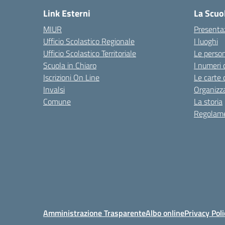
Link Esterni
La Scuo
MIUR
Presenta
Ufficio Scolastico Regionale
I luoghi
Ufficio Scolastico Territoriale
Le perso
Scuola in Chiaro
I numeri 
Iscrizioni On Line
Le carte 
Invalsi
Organizz
Comune
La storia
Regolame
Amministrazione Trasparente
Albo online
Privacy Poli