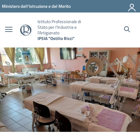
Vai ai contenuti
Vai al menu di navigazione
Vai al footer
Ministero dell'Istruzione e del Merito
Istituto Professionale di
Stato per l'Industria e
l'Artigianato
IPSIA "Ostilio Ricci"