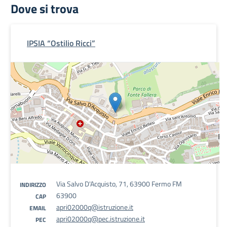
Dove si trova
IPSIA “Ostilio Ricci”
Via Salvo D'Acquisto, 71, 63900 Fermo FM
INDIRIZZO
63900
CAP
apri02000q@istruzione.it
EMAIL
apri02000q@pec.istruzione.it
PEC