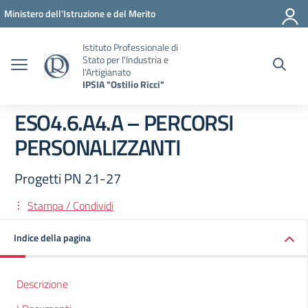
Vai ai contenuti
Vai al menu di navigazione
Vai al footer
Ministero dell'Istruzione e del Merito
Istituto Professionale di
Stato per l'Industria e
l'Artigianato
IPSIA "Ostilio Ricci"
ESO4.6.A4.A – PERCORSI
PERSONALIZZANTI
Progetti PN 21-27
Stampa / Condividi
Indice della pagina
Descrizione