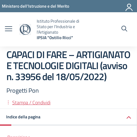
Vai ai contenuti
Vai al menu di navigazione
Vai al footer
Ministero dell'Istruzione e del Merito
Istituto Professionale di
Stato per l'Industria e
l'Artigianato
IPSIA "Ostilio Ricci"
CAPACI DI FARE – ARTIGIANATO
E TECNOLOGIE DIGITALI (avviso
n. 33956 del 18/05/2022)
Progetti Pon
Stampa / Condividi
Indice della pagina